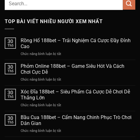
TOP BÀI VIẾT NHIỀU NGƯỜI XEM NHẤT
Rồng Hổ 188bet – Trải Nghiệm Cá Cược Đầy Đỉnh
30
Th5
Cao
Chức năng bình luận bị tắt
ở
Rồng
Hổ
Phỏm Online 188bet – Game Siêu Hót Và Cách
30
188bet
Th5
Chơi Cực Dễ
–
Chức năng bình luận bị tắt
ở
Trải
Phỏm
Nghiệm
Online
Xóc Đĩa 188bet – Siêu Phẩm Cá Cược Dễ Chơi Dễ
Cá
30
188bet
Cược
Th5
Thắng Lớn
–
Đầy
Chức năng bình luận bị tắt
ở
Game
Đỉnh
Xóc
Siêu
Cao
Đĩa
Bầu Cua 188bet – Cẩm Nang Chinh Phục Trò Chơi
Hót
30
188bet
Và
Th5
Dân Gian
–
Cách
Chức năng bình luận bị tắt
ở
Siêu
Chơi
Bầu
Phẩm
Cực