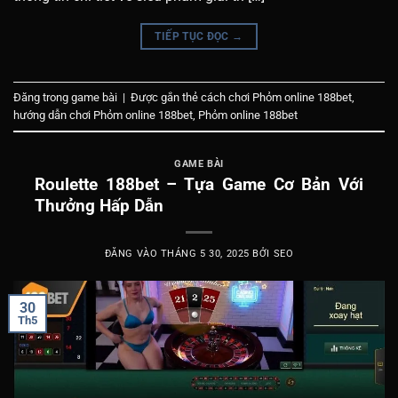
TIẾP TỤC ĐỌC
→
Đăng trong
game bài
|
Được gắn thẻ
cách chơi Phỏm online 188bet
,
hướng dẫn chơi Phỏm online 188bet
,
Phỏm online 188bet
GAME BÀI
Roulette 188bet – Tựa Game Cơ Bản Với
Thưởng Hấp Dẫn
ĐĂNG VÀO
THÁNG 5 30, 2025
BỞI
SEO
30
Th5