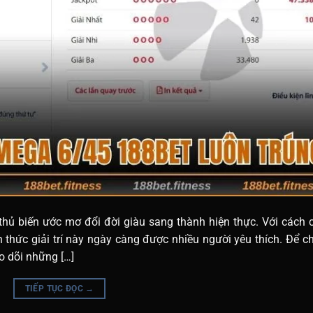
thủ biến ước mơ đổi đời giàu sang thành hiện thực. Với cách 
h thức giải trí này ngày càng được nhiều người yêu thích. Để c
o dõi những […]
TIẾP TỤC ĐỌC
→