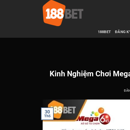
Bỏ
qua
nội
dung
188BET
ĐĂNG K
Kinh Nghiệm Chơi Mega
ĐĂ
30
Th5