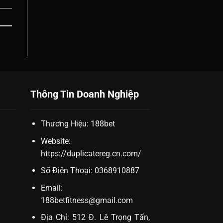
188bet
Trò
–
Chơi
Trải
Dân
Nghiệm
Gian
Cược
Hấp
Dẫn
Hàng
Đầu
Thông Tin Doanh Nghiệp
Thương Hiệu:
188bet
Website:
https://duplicatereg.cn.com/
Số Điện Thoại: 0368910887
Email:
188betfitness@gmail.com
Địa Chỉ: 512 Đ. Lê Trọng Tấn,